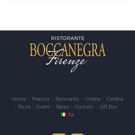
Home
Prenota
Ristorante
Osteria
Cantina
Pizza
Eventi
News
ContattI
Gift Box
Ita