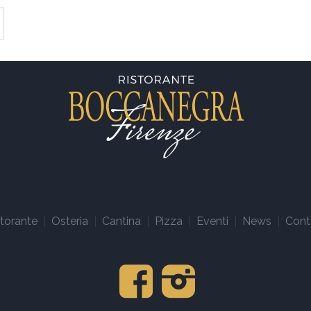
storante
Osteria
Cantina
Pizza
Eventi
News
Cont