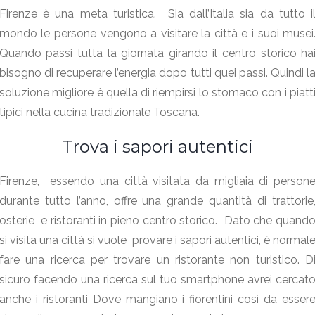
Firenze è una meta turistica. Sia dall’Italia sia da tutto i
mondo le persone vengono a visitare la città e i suoi musei
Quando passi tutta la giornata girando il centro storico ha
bisogno di recuperare l’energia dopo tutti quei passi. Quindi l
soluzione migliore è quella di riempirsi lo stomaco con i piatt
tipici nella cucina tradizionale Toscana.
Trova i sapori autentici
Firenze, essendo una città visitata da migliaia di person
durante tutto l’anno, offre una grande quantità di trattorie
osterie e ristoranti in pieno centro storico. Dato che quand
si visita una città si vuole provare i sapori autentici, è normal
fare una ricerca per trovare un ristorante non turistico. D
sicuro facendo una ricerca sul tuo smartphone avrei cercat
anche i ristoranti Dove mangiano i fiorentini così da esser