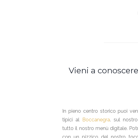
Vieni a conoscere
In pieno centro storico puoi ven
tipici al
Boccanegra
. sul nostr
tutto il nostro menù digitale. Potra
con un pizzico del nostro tocc