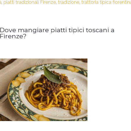
à
,
piatti tradizionali Firenze
,
tradizione
,
trattoria tipica fiorentin
Dove mangiare piatti tipici toscani a
Firenze?