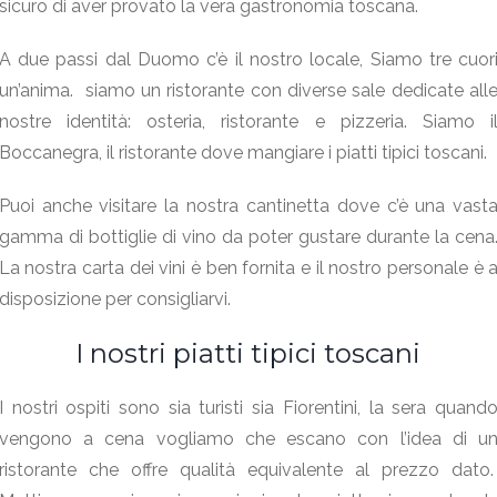
sicuro di aver provato la vera gastronomia toscana.
A due passi dal Duomo c’è il nostro locale, Siamo tre cuor
un’anima. siamo un ristorante con diverse sale dedicate all
nostre identità: osteria, ristorante e pizzeria. Siamo i
Boccanegra, il ristorante dove mangiare i piatti tipici toscani.
Puoi anche visitare la nostra cantinetta dove c’è una vast
gamma di bottiglie di vino da poter gustare durante la cena
La nostra carta dei vini è ben fornita e il nostro personale è 
disposizione per consigliarvi.
I nostri piatti tipici toscani
I nostri ospiti sono sia turisti sia Fiorentini, la sera quand
vengono a cena vogliamo che escano con l’idea di u
ristorante che offre qualità equivalente al prezzo dato