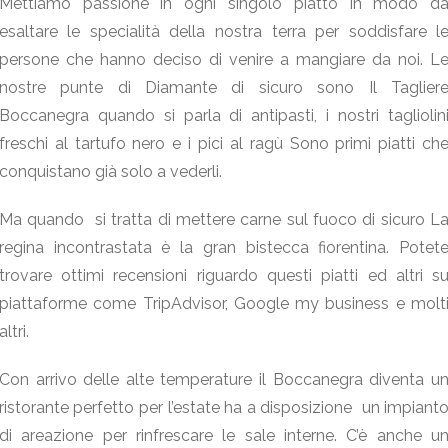
Mettiamo passione in ogni singolo piatto in modo d
esaltare le specialità della nostra terra per soddisfare l
persone che hanno deciso di venire a mangiare da noi. L
nostre punte di Diamante di sicuro sono Il Taglier
Boccanegra quando si parla di antipasti, i nostri tagliolin
freschi al tartufo nero e i pici al ragù Sono primi piatti ch
conquistano già solo a vederli.
Ma quando si tratta di mettere carne sul fuoco di sicuro L
regina incontrastata è la gran bistecca fiorentina. Potet
trovare ottimi recensioni riguardo questi piatti ed altri s
piattaforme come TripAdvisor, Google my business e molt
altri.
Con arrivo delle alte temperature il Boccanegra diventa u
ristorante perfetto per l’estate ha a disposizione un impiant
di areazione per rinfrescare le sale interne. C’è anche u