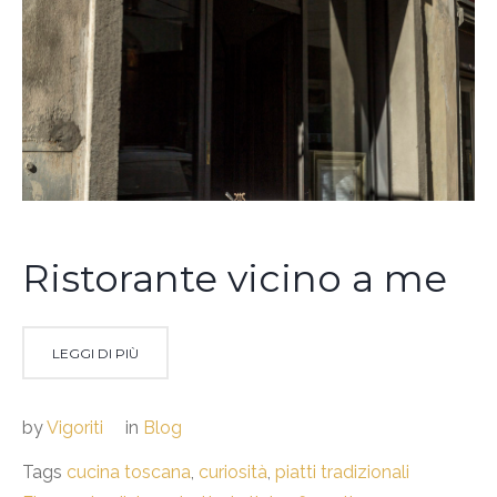
Ristorante vicino a me
LEGGI DI PIÙ
by
Vigoriti
in
Blog
Tags
cucina toscana
,
curiosità
,
piatti tradizionali