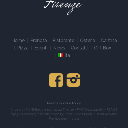
Home
Prenota
Ristorante
Osteria
Cantina
Pizza
Eventi
News
ContattI
Gift Box
Ita
Privacy e Cookie Policy
Ange srl - Via Ghibellina 124r, 50122 Firenze - PI/CF05023240483 - REA GE
296327 Boccanegra © 2016 made by Irene Iunco Brand+ / David Abolaffio
Promozione Imprese